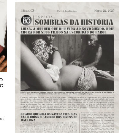
do
do
-
sos