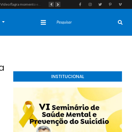
Vídeo flagra momento em que fugitivo de Alcaçuz pede carona na Lagoa do Bonfim antes de ser recapturado pela Polícia Penal
Tragédia em Felipe Guerra: Adolescente de 16 anos morre após colidir moto em enchedeira na avenida principal
s
a
INSTITUCIONAL