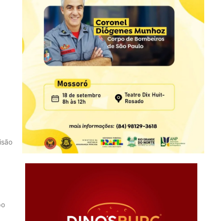
isão
po