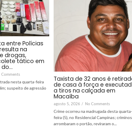
a entre Polícias
r resulta na
e drogas,
olete tático em
 do…
 Comments
Taxista de 32 anos é retira
strada nesta quarta-feira
de casa à força e executa
ndim; suspeito de agressão
a tiros na calçada em
Macaíba
agosto 5, 2026
/
No Comments
Crime ocorreu na madrugada desta quarta
feira (5), no Residencial Campinas; crimino
arrombaram o portão, reviraram o...