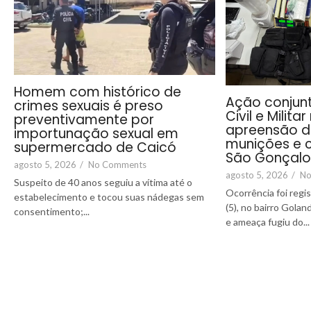
Homem com histórico de
Ação conjunt
crimes sexuais é preso
Civil e Milita
preventivamente por
apreensão d
importunação sexual em
munições e c
supermercado de Caicó
São Gonçalo
agosto 5, 2026
/
No Comments
agosto 5, 2026
/
No
Suspeito de 40 anos seguiu a vítima até o
Ocorrência foi regi
estabelecimento e tocou suas nádegas sem
(5), no bairro Gola
consentimento;...
e ameaça fugiu do...