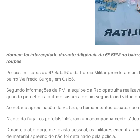
Homem foi interceptado durante diligência do 6º BPM no bairro
roupas.
Policiais militares do 6º Batalhão da Polícia Militar prenderam 
bairro Walfredo Gurgel, em Caicó.
Segundo informações da PM, a equipe da Radiopatrulha realizava
quando percebeu a atitude suspeita de um segundo indivíduo q
Ao notar a aproximação da viatura, o homem tentou escapar corr
Diante da fuga, os policiais iniciaram um acompanhamento tático
Durante a abordagem e revista pessoal, os militares encontraram 
de material apreendido não foi detalhado pela polícia.