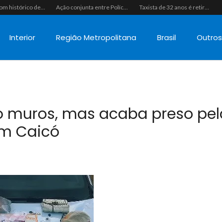
Homem com histórico de crimes sexuais é preso preventivamente por importunação sexual em supermercado de Caicó
Ação conjunta entre Polícias Civil e Militar resulta na apreensão de drogas, munições e colete tático em São Gonçalo do Amarante
Taxista de 32 anos é retirado de casa à força e executado a tiros na calçada em Macaíba
Interior
Região Metropolitana
Brasil
Outro
do muros, mas acaba preso pel
m Caicó