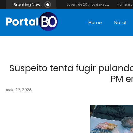
Breaking News
Casal morre após colisão de moto com cavalo em Canguaretama
“Operação Liberdade”: Polícias Civil e Militar prendem seis integrantes de grupo criminoso por tráfico de drogas em Tibau do Sul
Jovem de 20 anos é executado a tiros em rede na companhia da namorada após criminosos invadirem casa fingindo ser policiais em Assú
Home
Natal
Suspeito tenta fugir pulan
PM e
maio 17, 2026