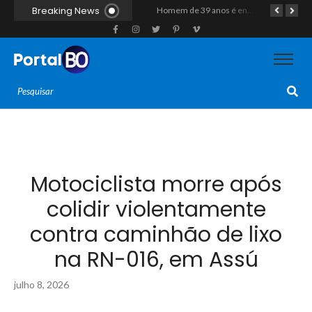
Breaking News
Duplo homicídio com características de execução choca a região do Vale do Açu; primos são mortos a tiros às margens da RN-118 em Itajá
Homem de 39 anos é encontrado morto a tiros ao lado de motocicleta às margens da BR-226 em Janduís
Motociclista morre após colisão com caminhão na RN-118, entre Pendências e Alto do Rodrigues
Motociclista morre após
colidir violentamente
contra caminhão de lixo
na RN-016, em Assú
julho 8, 2026