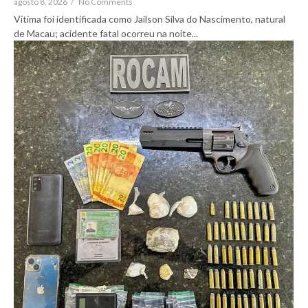
agosto 8, 2026
/
No Comments
Vítima foi identificada como Jailson Silva do Nascimento, natural
de Macau; acidente fatal ocorreu na noite...