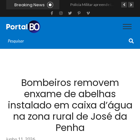
Breaking News
Força-tarefa interestadual mira rede de agiotagem e contrabando com mandados no Seridó e na Paraíba
Polícia Militar apreende indivíduo com porção de maconha durante patrulhamento em Parelhas
Polícia vai cumprir mandado e acaba estourando esquema de tráfico com drogas escondidas dentro de urso de pelúcia em João Câmara
Bombeiros removem
enxame de abelhas
instalado em caixa d’água
na zona rural de José da
Penha
junho 11, 2026