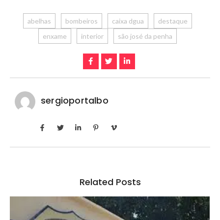
abelhas
bombeiros
caixa dgua
destaque
enxame
interior
são josé da penha
sergioportalbo
Related Posts