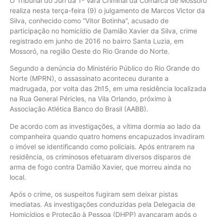
O Tribunal do Júri da 1ª Vara Criminal da Comarca de Mossoró
realiza nesta terça-feira (9) o julgamento de Marcos Victor da
Silva, conhecido como “Vitor Botinha”, acusado de
participação no homicídio de Damião Xavier da Silva, crime
registrado em junho de 2016 no bairro Santa Luzia, em
Mossoró, na região Oeste do Rio Grande do Norte.
Segundo a denúncia do Ministério Público do Rio Grande do
Norte (MPRN), o assassinato aconteceu durante a
madrugada, por volta das 2h15, em uma residência localizada
na Rua General Péricles, na Vila Orlando, próximo à
Associação Atlética Banco do Brasil (AABB).
De acordo com as investigações, a vítima dormia ao lado da
companheira quando quatro homens encapuzados invadiram
o imóvel se identificando como policiais. Após entrarem na
residência, os criminosos efetuaram diversos disparos de
arma de fogo contra Damião Xavier, que morreu ainda no
local.
Após o crime, os suspeitos fugiram sem deixar pistas
imediatas. As investigações conduzidas pela Delegacia de
Homicídios e Proteção à Pessoa (DHPP) avançaram após o