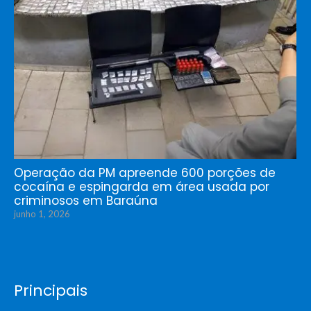
Operação da PM apreende 600 porções de
cocaína e espingarda em área usada por
criminosos em Baraúna
junho 1, 2026
Principais