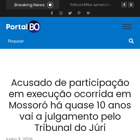
Breaking News
Força-tarefa interestadual mira rede de agiotagem e contrabando com mandados no Seridó e na Paraíba
Polícia Militar apreende indivíduo com porção de maconha durante patrulhamento em Parelhas
Polícia vai cumprir mandado e acaba estourando esquema de tráfico com drogas escondidas dentro de urso de pelúcia em João Câmara
Acusado de participação
em execução ocorrida em
Mossoró há quase 10 anos
vai a julgamento pelo
Tribunal do Júri
junho 9, 2026