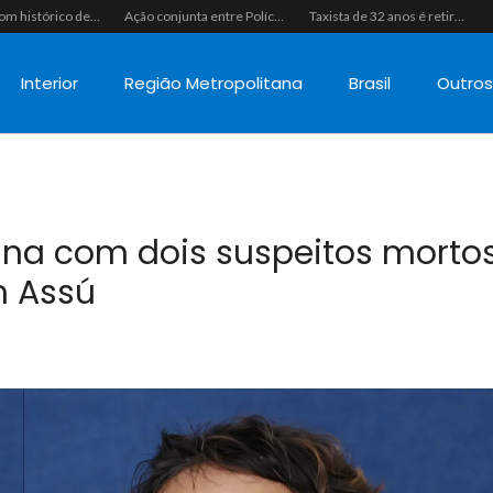
Homem com histórico de crimes sexuais é preso preventivamente por importunação sexual em supermercado de Caicó
Ação conjunta entre Polícias Civil e Militar resulta na apreensão de drogas, munições e colete tático em São Gonçalo do Amarante
Taxista de 32 anos é retirado de casa à força e executado a tiros na calçada em Macaíba
Interior
Região Metropolitana
Brasil
Outro
na com dois suspeitos morto
 Assú