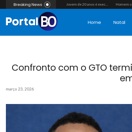
Breaking News
Casal morre após colisão de moto com cavalo em Canguaretama
“Operação Liberdade”: Polícias Civil e Militar prendem seis integrantes de grupo criminoso por tráfico de drogas em Tibau do Sul
Jovem de 20 anos é executado a tiros em rede na companhia da namorada após criminosos invadirem casa fingindo ser policiais em Assú
Home
Natal
Confronto com o GTO termi
em
março 23, 2026