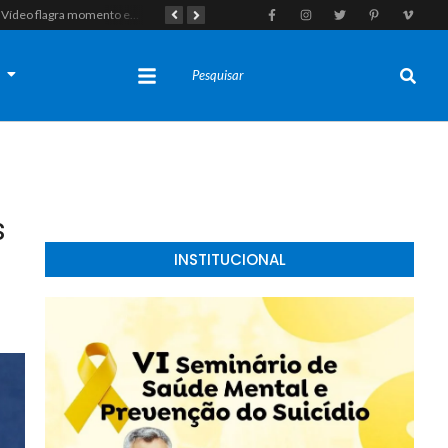
Vídeo flagra momento em que fugitivo de Alcaçuz pede carona na Lagoa do Bonfim antes de ser recapturado pela Polícia Penal
Tragédia em Felipe Guerra: Adolescente de 16 anos morre após colidir moto em enchedeira na avenida principal
s
s
INSTITUCIONAL