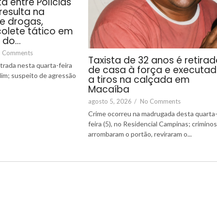
a entre Polícias
r resulta na
e drogas,
olete tático em
 do…
 Comments
Taxista de 32 anos é retira
strada nesta quarta-feira
de casa à força e executa
ndim; suspeito de agressão
a tiros na calçada em
Macaíba
agosto 5, 2026
/
No Comments
Crime ocorreu na madrugada desta quarta
feira (5), no Residencial Campinas; crimino
arrombaram o portão, reviraram o...