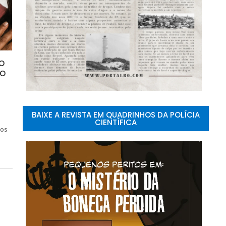
do
do
BAIXE A REVISTA EM QUADRINHOS DA POLÍCIA
-
CIENTÍFICA
sos