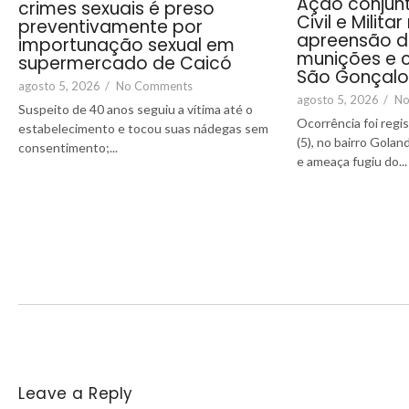
Ação conjunt
crimes sexuais é preso
Civil e Milita
preventivamente por
apreensão d
importunação sexual em
munições e c
supermercado de Caicó
São Gonçalo
agosto 5, 2026
/
No Comments
agosto 5, 2026
/
No
Suspeito de 40 anos seguiu a vítima até o
Ocorrência foi regi
estabelecimento e tocou suas nádegas sem
(5), no bairro Gola
consentimento;...
e ameaça fugiu do...
Leave a Reply